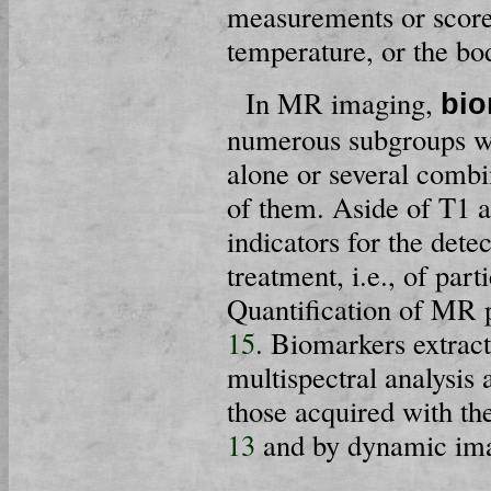
measurements or score
temperature, or the bo
In MR imaging,
bio
numerous subgroups wh
alone or several combi
of them. Aside of T1 a
indicators for the dete
treatment, i.e., of part
Quantification of MR 
15
. Biomarkers ex­tra
multispectral analysis a
those acquired with the
13
and by dynamic im