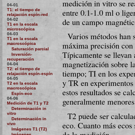
medición in vitro se r
04-01
entre 0.1-1.0 ml o lig
T1: el tiempo de
relajación espín-red
de un campo magnéti
04-02
T1 en la escala
microscópica
Varios métodos han s
04-03
T1 en la escala
máxima precisión con
macroscópica
Saturación parcial
Típicamente se llevan
Inversión-
recuperación
magnetización sobre la
04-04
T2: el tiempo de
tiempo; TI en los expe
relajación espín-espín
04-05
y TR en experimentos 
T2 en la escala
macroscópica
estos resultados se cal
Espín-eco
04-06
generalmente menores
Medición de T1 y T2
Determinación in
T2 puede ser calcula
vitro
Determinación in
eco. Cuanto más ecos s
vivo
Imágenes T1 (T2)
de la medición.
Imágenes