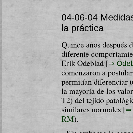
04-06-04 Medidas
la práctica
Quince años después d
diferente comportamien
Erik Odeblad [
⇒ Odeb
comenzaron a postular 
permitían diferenciar 
la mayoría de los val
T2) del tejido patológi
similares normales [
⇒
RM
).
Sin embargo la capac