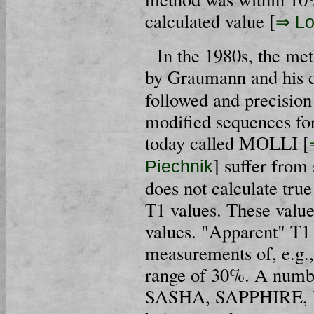
calculated value [
⇒ Lo
In the 1980s, the me
by Graumann and his c
followed and precision
modified sequences fo
today called MOLLI [
] suffer fro
Piechnik
does not calculate tru
T1 values. These value
values. "Apparent" 
measurements of, e.g.
range of 30%. A number
SASHA, SAPPHIRE, D