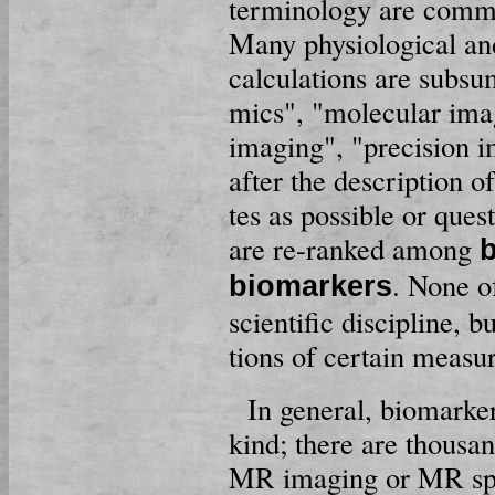
ter­mi­no­lo­gy are co
Many phy­sio­lo­gi­cal an
calculations are subsu
mics", "mo­le­cu­lar im
imag­ing", "pre­ci­sion
after the description of 
tes as possible or ques
are re-rank­ed among
b
. None o
biomarkers
scientific dis­ci­pli­ne, 
tions of certain mea­su­
In general, biomarker
kind; there are thousan
MR imaging or MR spec