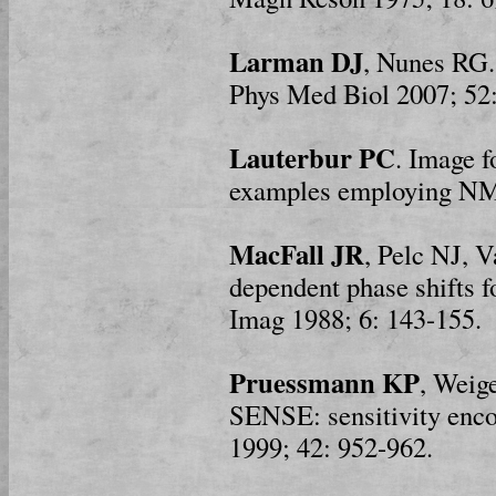
Larman DJ
, Nunes RG.
Phys Med Biol 2007; 52
Lauterbur PC
. Image f
examples employing NMR
MacFall JR
, Pelc NJ, 
dependent phase shifts 
Imag 1988; 6: 143-155.
Pruessmann KP
, Weig
SENSE: sensitivity enc
1999; 42: 952-962.