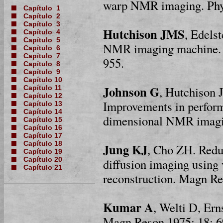
warp NMR imaging. Phys
Capítulo 1
Capítulo 2
Capítulo 3
Hutchison JMS
, Edels
Capítulo 4
Capítulo 5
NMR imaging machine. J
Capítulo 6
Capítulo 7
955.
Capítulo 8
Capítulo 9
Capítulo 10
Johnson G
, Hutchison
Capítulo 11
Capítulo 12
Improvements in perform
Capítulo 13
Capítulo 14
dimensional NMR imagin
Capítulo 15
Capítulo 16
Capítulo 17
Capítulo 18
Jung KJ
, Cho ZH. Redu
Capítulo 19
diffusion imaging using 
Capítulo 20
Capítulo 21
reconstruction. Magn R
Kumar A
, Welti D, Er
Magn Reson 1975; 18: 6