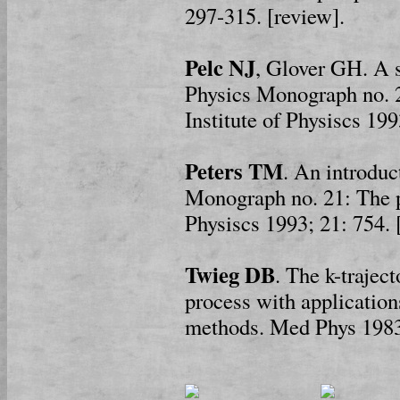
297-315. [review].
Pelc NJ
, Glover GH. A s
Physics Monograph no. 
Institute of Physiscs 199
Peters TM
. An introduc
Monograph no. 21: The p
Physiscs 1993; 21: 754. 
Twieg DB
. The k-traje
process with application
methods. Med Phys 1983