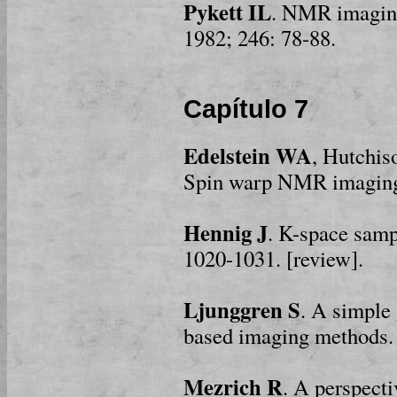
Pykett IL
. NMR imaging
1982; 246: 78-88.
Capítulo 7
Edelstein WA
, Hutchi
Spin warp NMR imaging.
Hennig J
. K-space samp
1020-1031. [review].
Ljunggren S
. A simple 
based imaging methods.
Mezrich R
. A perspect