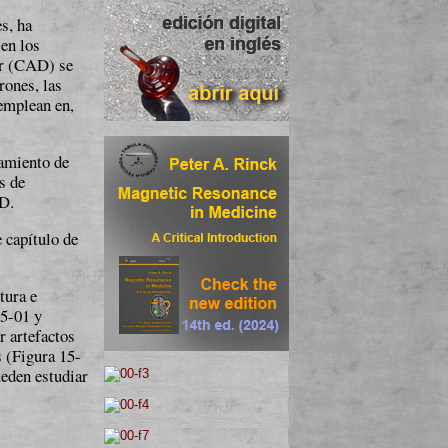
es, ha
 en los
dor (CAD) se
rones, las
emplean en,
­mi­en­to de
s de
3D.
e capítulo de
tura e
15-01 y
or artefactos
s (Figura 15-
ueden estudiar