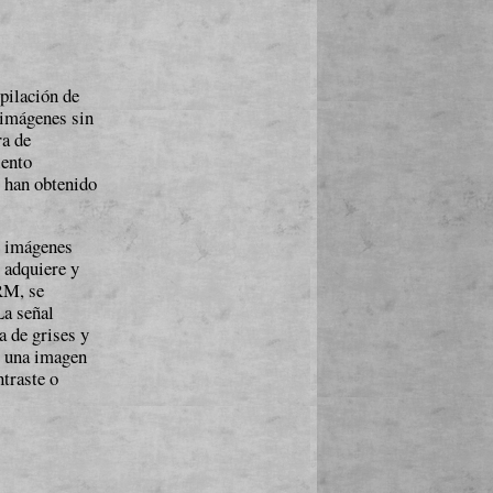
i­la­ción de
n imágenes sin
ra de
iento
 han obtenido
e imágenes
e adquiere y
 RM, se
La señal
a de grises y
r una imagen
tras­te o