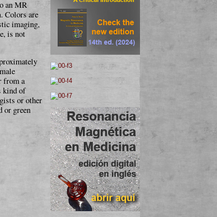
 to an MR
n. Colors are
ostic imaging,
, is not
o­xi­ma­te­ly
 male
r from a
s kind of
gists or other
d or green