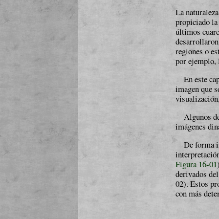
La naturaleza
propiciado la
últimos cuare
desarrollaron
regiones o es
por ejemplo, 
En este cap
imagen que se
visualización
Algunos de 
imágenes din
De forma i
interpretació
Figura 16-01
derivados del
02). Estos pr
con más de­te­