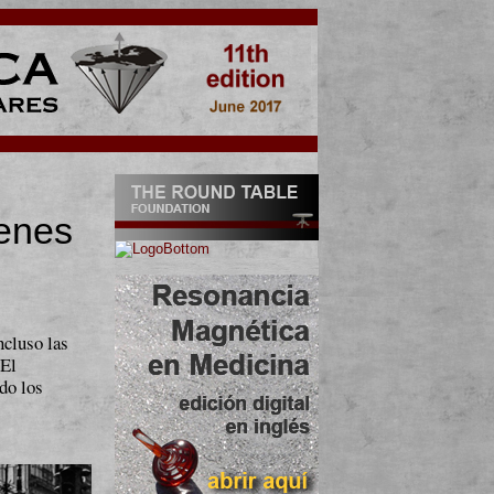
genes
ncluso las
 El
do los