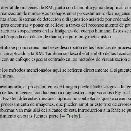
 digital de imágenes de RM, junto con la amplia gama de apli­ca­ci­o­n
 realización de numerosos trabajos en el procesamiento de imágenes
nta años. Sistemas de detección o diagnóstico asis­ti­do por ordena
 para encontrar y poner en relieve, a traves del reconocimiento de pat
tructuras sospechosas en las imágenes del cuerpo humano. Estos se 
la bús­que­da del cáncer de mama, de pulmón y metastásico.
ítulo se proporciona una breve descripción de las técnicas de pro­ce­sa
 han aplicado a la RM. También se describe el ám­bi­to de las técnica
, con un enfoque especial centrado en los mé­to­dos de visualización 
los métodos mencionados aquí se refieren directamente al si­gui­en­t
ámicas.
nvoluntaria, el procesamiento de imagen puede añadir sesgos a la lec
n de las imágenes, conduciendo a diagnósticos equi­vo­ca­dos (Figura 
). Existen diferentes ilusiones ópticas no con­tro­la­das que se crean p
 procesamiento de imágenes, que pueden ampliar este tipo de errore
oblemas van más al­lá del alcance de esta introducción a la RM; se p
ni­mi­en­to en otras fuentes parte [
].
⇒ Frisby