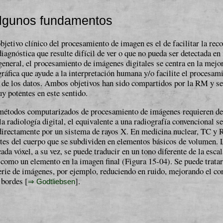
lgunos fundamentos
bjetivo clínico del procesamiento de imagen es el de facilitar la re­co­p
iagnóstica que resulte difícil de ver o que no pueda ser detectada e
general, el procesamiento de imá­ge­nes digitales se centra en la mejo
áfica que ayude a la in­ter­pre­ta­ción humana y/o facilite el procesam
de los datos. Am­bos objetivos han sido compartidos por la RM y se
y potentes en este sentido.
métodos computarizados de procesamiento de imágenes requieren d
 la radiología digital, el equivalente a una radiografía convencional s
 directamente por un sistema de rayos X. En medicina nuclear, TC y
tes del cuerpo que se subdividen en elementos básicos de volumen. 
ada vóxel, a su vez, se puede traducir en un tono diferente de la escal
 como un elemento en la imagen final (Figura 15-04). Se puede trata
serie de imágenes, por ejemplo, reduciendo en ruido, mejorando el con­
 bordes [
].
⇒ Godtliebsen