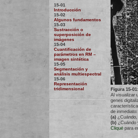
15-01
Introducción
15-02
Algunos fundamentos
15-03
Sustracción o
superposición de
imágenes
15-04
Cuantificación de
parámetros en RM –
imagen sintética
15-05
Segmentación y
análisis multiespectral
15-06
Representación
tridimensional
Figura 15-01
Al visualizar
ge­nes digita
característic
de inmediato:
(a)
¿Cuándo, 
(b)
¿Cuándo y
Cliqué
para en