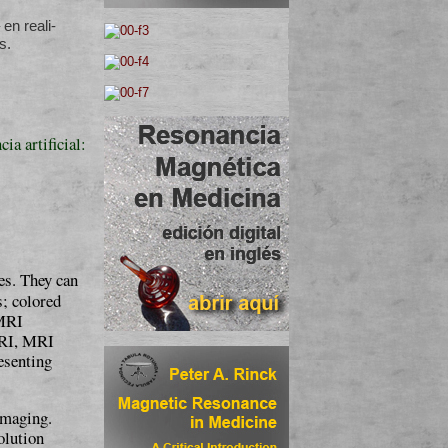
en rea­li­
s.
ia artificial:
es. They can
s; colored
 MRI
MRI, MRI
esenting
 imaging.
olution