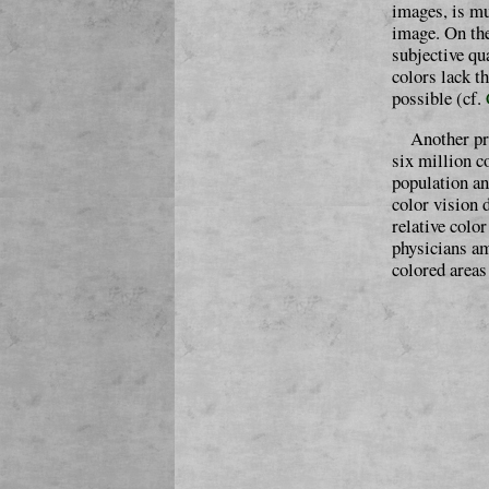
images, is mu
image. On the
subjective qua
colors lack t
possible (cf.
Another pro
six million c
population a
color vision
relative colo
physicians am
colored areas