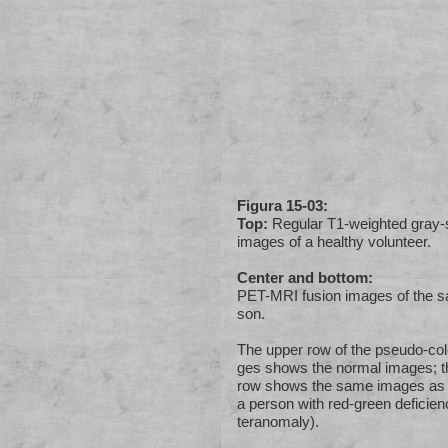
Figura 15-03:
Top:
Regular T1-weighted gray
images of a healthy volunteer.
Center and bottom:
PET-MRI fusion images of the 
son.
The upper row of the pseudo-col
ges shows the normal images; t
row shows the same images as
a person with red-green deficien
ter­ano­maly).