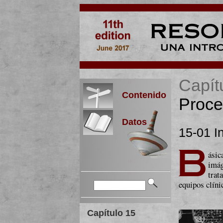
Capít
Contenido
Proce
Datos
15-01 I
ásic
imág
trat
equipos clíni
Capítulo 15