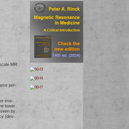
-scale MR
same per­
or ima­
he lower
 seen by
cy (deu­