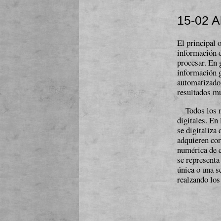
15-02 A
El principal o
información d
procesar. En 
información gr
automatizado 
resultados mu
Todos los 
digitales. En
se digitaliza
adquieren cor
numérica de c
se representa
úni­ca o una 
realzando los