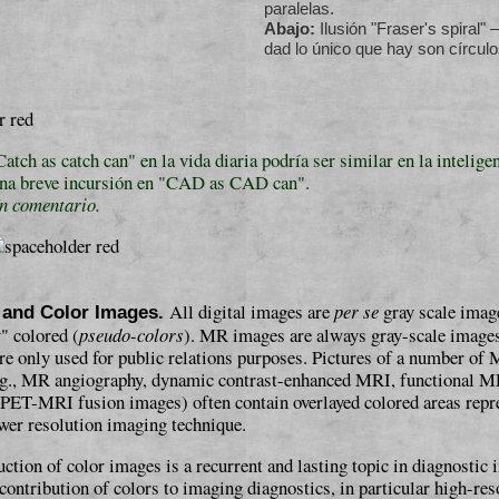
paralelas.
Abajo:
Ilusión "Fraser's spiral" – 
dad lo único que hay son círculo
Catch as catch can" en la vida diaria podría ser similar en la inteligenc
na breve incursión en "CAD as CAD can".
n comentario.
All digital images are
per se
gray scale imag
 and Color Images.
y" colored (
pseudo-colors
). MR images are always gray-scale ima­ge
e only used for public relations purposes. Pictures of a number of
e.g., MR angiography, dynamic contrast-enhanced MRI, functional 
 PET-MRI fusion images) often contain over­layed colored areas repr
wer resolution imaging tech­ni­que.
ction of color images is a recurrent and lasting topic in diagnostic
contribution of colors to imaging diagnostics, in particular high-res