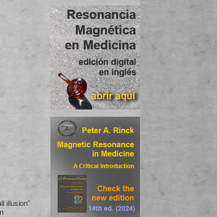
l illusion"
on