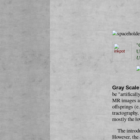
"
U
U
Gray Scale
be "artificall
MR images ar
offsprings (
tractography,
mostly the lo
The introdu
However, the 