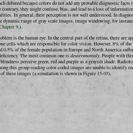
ch debated because colors do not add any provable diagnostic facts
 contrary, they might confuse, bias, and lead to a loss of informatio
lities. In general, their per­cep­tion is not well understood. In diagn
he dynamic range of gray scale ima­ges, image windowing, for instance
Chap­ter 9
.).
blem is the human eye. In the central part of the retina, there are ap­pr
one cells which are responsible for color vision. However, 8% of the
nd 0.5% of the female population in Europe and North America suffe
 deficiency. The most common one is
deu­ter­ano­maly
. People with thi
r blindness perceive green, red and purple as a grayish shade. Radiolo
ong this group reading color-coded images are unable to identify re
 of these images (a simulation is shown in Figure 15-03).