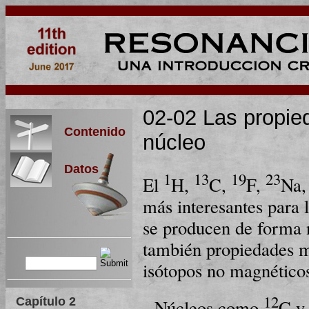
02-02 Las propie
Contenido
núcleo
Datos
1
13
19
23
El
H,
C,
F,
Na,
más interesantes para l
se producen de forma n
también propiedades ma
isó­to­pos no magnético
12
Capítulo 2
Núcleos como
C 