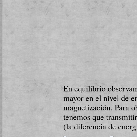
En equilibrio observa
mayor en el nivel de en
magnetización. Para obs
te­ne­mos que transmit
(la di­fe­ren­cia de ener