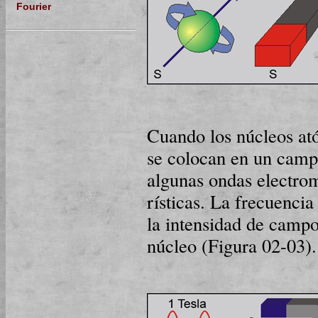
Fourier
Cuando los núcleos at
se colocan en un campo
algunas ondas electromag
rís­ti­cas. La frecuenc
la in­ten­si­dad de cam
núcleo (Figura 02-03).