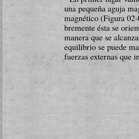
una pequeña aguja mag­
magnético (Figura 02-04
bre­men­te ésta se orie
manera que se alcanza 
equilibrio se puede mant
fuerzas ex­ter­nas que i