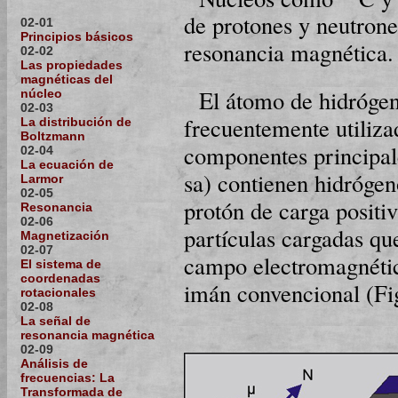
de protones y neu­tro­n
02-01
Principios básicos
resonancia magnética.
02-02
Las propiedades
magnéticas del
El átomo de hi­dró­ge
núcleo
02-03
frecuentemente utilizad
La distribución de
Boltzmann
componentes principal
02-04
La ecuación de
sa) contienen hi­dró­ge
Larmor
02-05
protón de carga positiv
Resonancia
02-06
partículas cargadas qu
Magnetización
02-07
campo elec­tro­mag­né­t
El sistema de
coordenadas
imán con­ven­ci­onal (F
rotacionales
02-08
La señal de
resonancia magnética
02-09
Análisis de
frecuencias: La
Transformada de